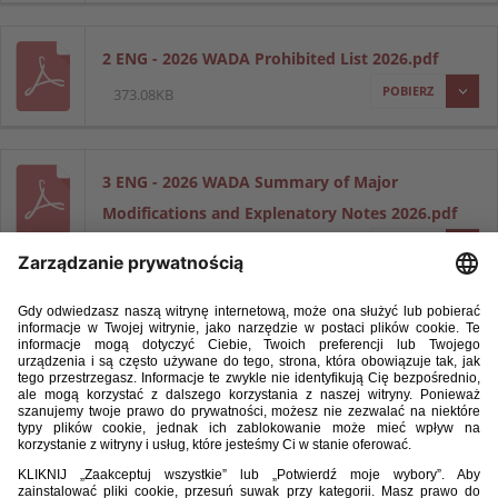
2 ENG - 2026 WADA Prohibited List 2026.pdf
POBIERZ
373.08KB
3 ENG - 2026 WADA Summary of Major
Modifications and Explenatory Notes 2026.pdf
POBIERZ
123.15KB
3 POL - 2026 WADA Podsumowanie
najważniejszych zmian i objaśnieni.pdf
POBIERZ
302.95KB
4 ENG - 2026 WADA The 2026 Monitoring