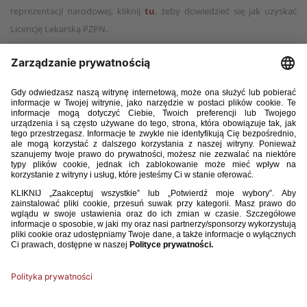
reprezentacji narodowej, kliknij
tu
, żeby dowiedzieć się jak uzyskać
Licencję Lekarską PZPN.
Jednocześnie uprzejmie przypominamy, że aplikowanie się na
konferencję w systemie PZPN24 nie oznacza aplikowania na Komisję
ds. Licencji Lekarskich. Jeśli lekarzowi kończy się ważność Licencji
Lekarskiej PZPN i chciałby ją przedłużyć, musi zaaplikować dodatkowo
na komisję w systemie PZPN24.
Rejestracja na Konferencję Medyczno-Sportową PZPN 2025 możliwa
będzie od 30.10.2025 do 07.12.2025 r..
Rejestracja na Komisję ds. Licencji Lekarskich PZPN możliwa będzie od
01.12.2025 do 31.12.2025 r..
Szczegółowa Agenda wydarzenia zostanie opublikowana na początku
grudnia.