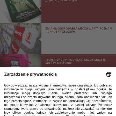
„SĘDZIA” JUŻ DOSTĘPNY
ZMIANA GOSPODARZA MECZU WARTA POZNAŃ
– CHROBRY GŁOGÓW
„PRZEPISY GRY” POD RĘKĄ. KAŻDY MOŻE JE
MIEĆ W TELEFONIE
WIEK TO TYLKO LICZBA – WALKING FUTBOL
ŁĄCZY SENIORÓW W CAŁEJ POLSCE