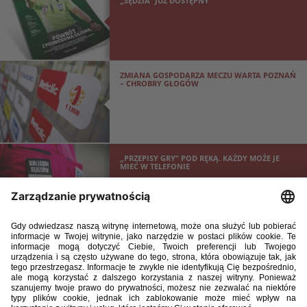
„SĘDZIA” JUŻ DOSTĘPNY
ZMIANA GOSPODARZA MECZU WARTA POZNAŃ
– CHROBRY GŁOGÓW
„PRZEPISY GRY” POD RĘKĄ. KAŻDY MOŻE JE
MIEĆ W TELEFONIE
WIEK TO TYLKO LICZBA – WALKING FUTBOL
ŁĄCZY SENIORÓW W CAŁEJ POLSCE